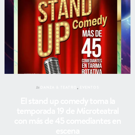
DANZA & TEATRO
,
EVENTOS
In
El stand up comedy toma la
temporada 19 de Microteatral
con más de 45 comediantes en
escena