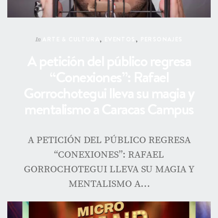
ARTE & CULTURA
,
EVENTOS
,
PERSONAJES
In
A petición del público regresa
“Conexiones”: Rafael
Gorrochotegui lleva su magia y
mentalismo a Caracas Campus
A PETICIÓN DEL PÚBLICO REGRESA
“CONEXIONES”: RAFAEL
GORROCHOTEGUI LLEVA SU MAGIA Y
MENTALISMO A…