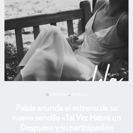
EVENTOS
,
MÚSICA
In
Palola anuncia el estreno de su
nuevo sencillo «Tal Vez Habrá un
Después» y su participación