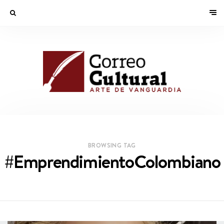
BROWSING TAG
#EmprendimientoColombiano