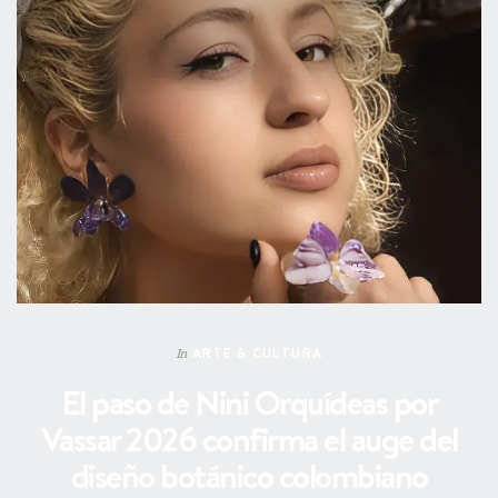
ARTE & CULTURA
In
El paso de Nini Orquídeas por
Vassar 2026 confirma el auge del
diseño botánico colombiano