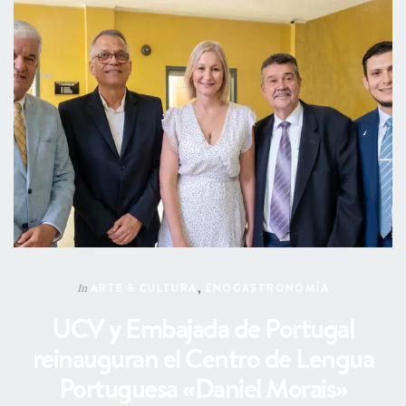
ARTE & CULTURA
,
ENOGASTRONOMÍA
In
UCV y Embajada de Portugal
reinauguran el Centro de Lengua
Portuguesa «Daniel Morais»