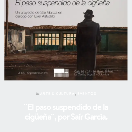
ARTE & CULTURA
,
EVENTOS
In
¨El paso suspendido de la
cigüeña¨, por Saír García.