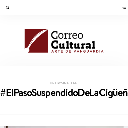
BROWSING TAG
#ElPasoSuspendidoDeLaCigüeñ