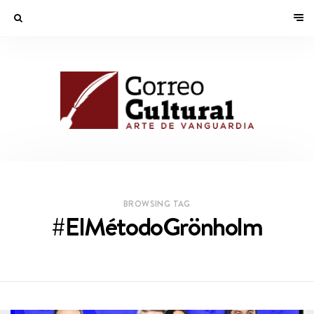
BROWSING TAG
#ElMétodoGrönholm