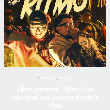
EVENTOS
,
MÚSICA
In
elkno presenta “Ritmo”, un
dancehall que conecta desde la
vibra