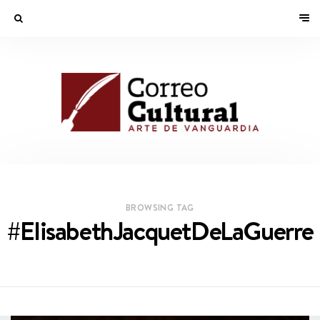
BROWSING TAG
#ElisabethJacquetDeLaGuerre