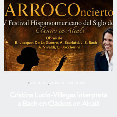
EVENTOS
,
MÚSICA
,
PERSONAJES
In
Cristina Lucio-Villegas interpreta
a Bach en Clásicos en Alcalá