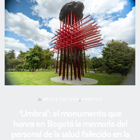
ARTE & CULTURA
,
EVENTOS
In
‘Umbral’: el monumento que
honra en Bogotá la memoria del
personal de la salud fallecido en la