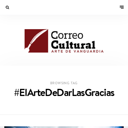
BROWSING TAG
#ElArteDeDarLasGracias