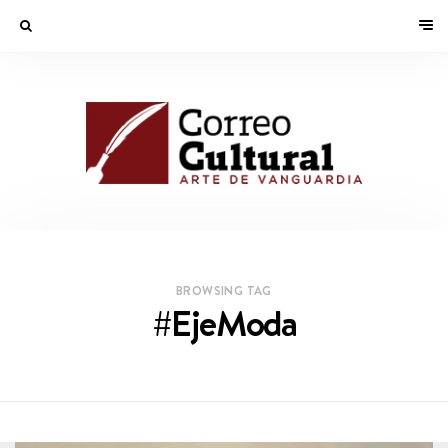
BROWSING TAG
#EjeModa