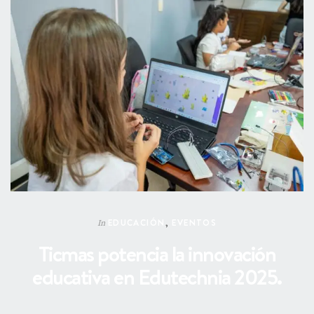
EDUCACIÓN
,
EVENTOS
In
Ticmas potencia la innovación
educativa en Edutechnia 2025.