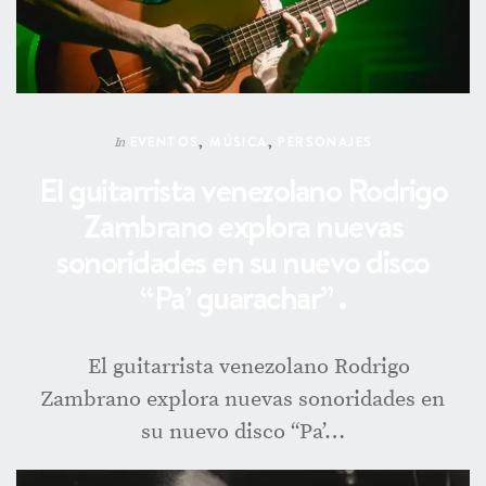
EVENTOS
,
MÚSICA
,
PERSONAJES
In
El guitarrista venezolano Rodrigo
Zambrano explora nuevas
sonoridades en su nuevo disco
“Pa’ guarachar” .
El guitarrista venezolano Rodrigo
Zambrano explora nuevas sonoridades en
su nuevo disco “Pa’…