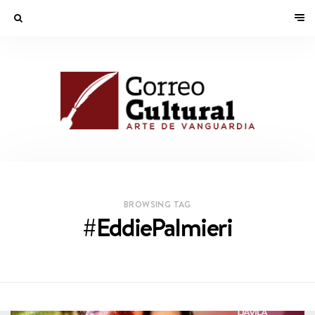
BROWSING TAG
#EddiePalmieri