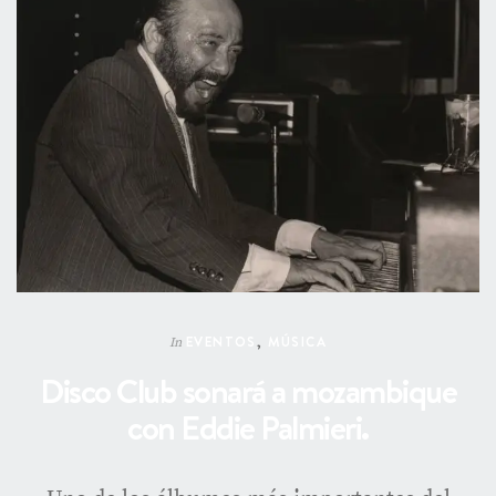
EVENTOS
,
MÚSICA
In
Disco Club sonará a mozambique
con Eddie Palmieri.