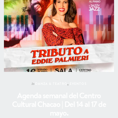
DANZA & TEATRO
,
EVENTOS
In
Agenda semanal del Centro
Cultural Chacao | Del 14 al 17 de
mayo.