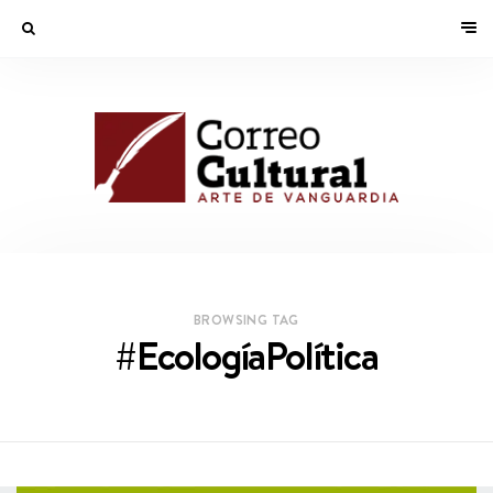
BROWSING TAG
#EcologíaPolítica