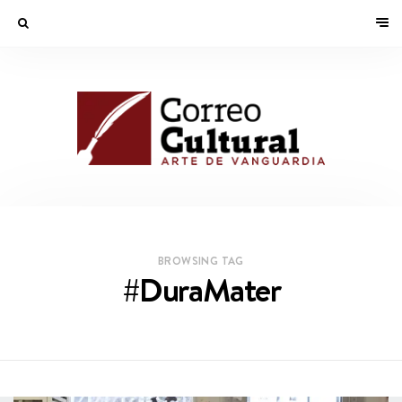
BROWSING TAG
#DuraMater