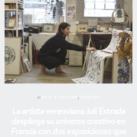
ARTE & CULTURA
,
EVENTOS
In
La artista venezolana Juli Estrada
despliega su universo creativo en
Francia con dos exposiciones que