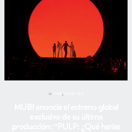
CINE
,
EVENTOS
In
MUBI anuncia el estreno global
exclusivo de su última
producción: “PULP: ¿Qué harías