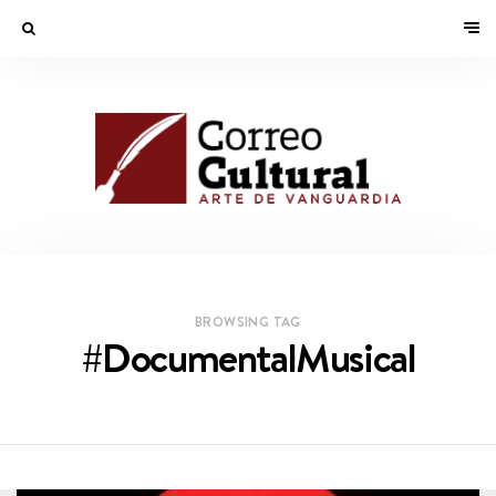
BROWSING TAG
#DocumentalMusical