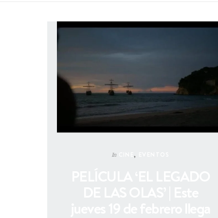
CINE
,
EVENTOS
In
PELÍCULA ‘EL LEGADO
DE LAS OLAS’ | Este
jueves 19 de febrero llega