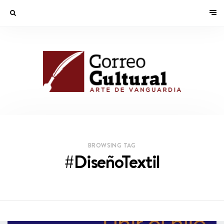
BROWSING TAG
#DiseñoTextil