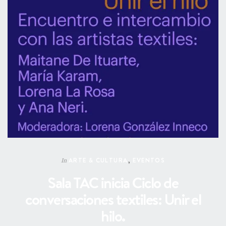
ARTE & CULTURA
,
EVENTOS
In
Sala TAC inicia Ciclo de
conversaciones textiles: Unir el
hilo.