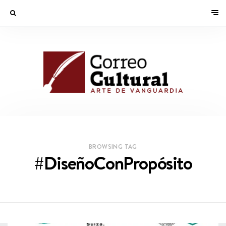
BROWSING TAG
#DiseñoConPropósito