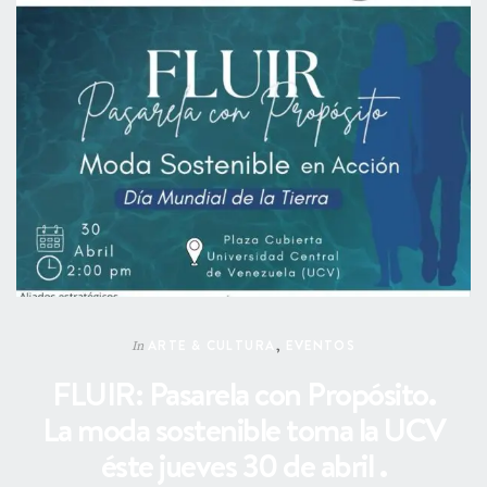
ARTE & CULTURA
,
EVENTOS
In
FLUIR: Pasarela con Propósito.
La moda sostenible toma la UCV
éste jueves 30 de abril .