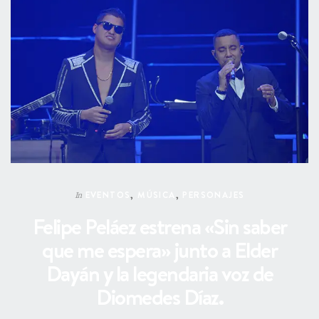
EVENTOS
,
MÚSICA
,
PERSONAJES
In
Felipe Peláez estrena «Sin saber
que me espera» junto a Elder
Dayán y la legendaria voz de
Diomedes Díaz.