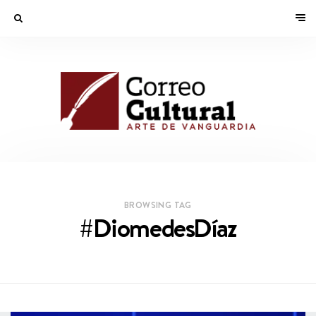
BROWSING TAG
#DiomedesDíaz