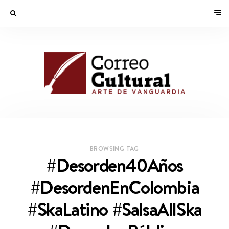
BROWSING TAG
#Desorden40Años
#DesordenEnColombia
#SkaLatino #SalsaAllSka