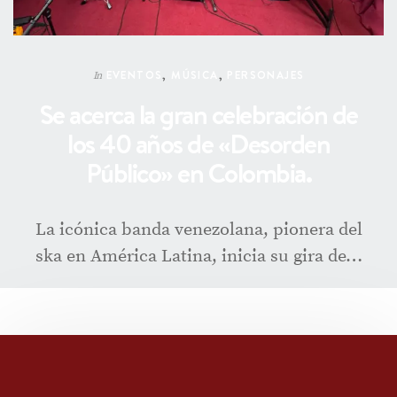
EVENTOS
,
MÚSICA
,
PERSONAJES
In
Se acerca la gran celebración de
los 40 años de «Desorden
Público» en Colombia.
La icónica banda venezolana, pionera del
ska en América Latina, inicia su gira de…