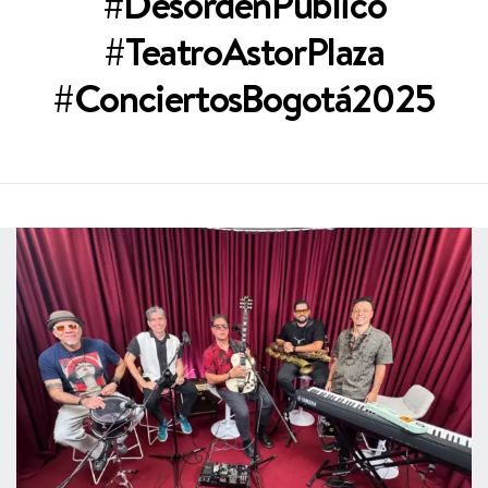
#DesordenPúblico
#TeatroAstorPlaza
#ConciertosBogotá2025