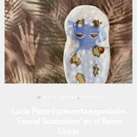
ARTE & CULTURA
,
EVENTOS
In
Lucía Pizzani presenta exposición
‘Faunal Succession’ en el Reino
Unido