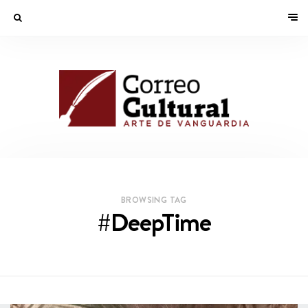
BROWSING TAG
#DeepTime