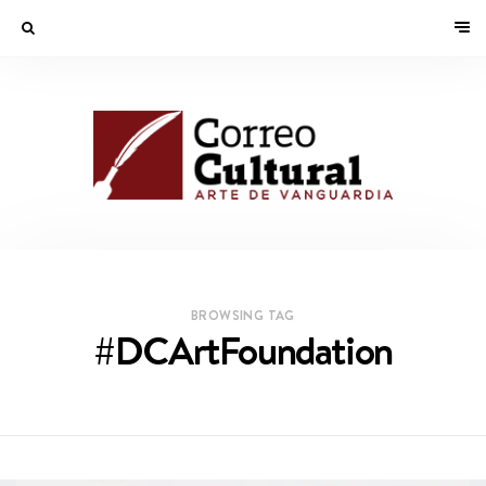
BROWSING TAG
#DCArtFoundation