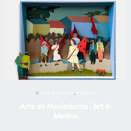
ARTE & CULTURA
,
EVENTOS
In
Arte en Movimiento | Art in
Motion