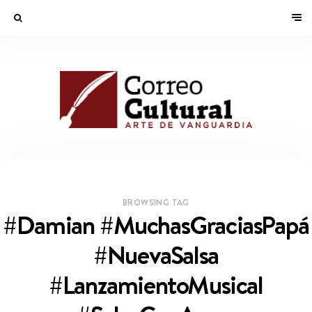
BROWSING TAG
#Damian #MuchasGraciasPapá
#NuevaSalsa
#LanzamientoMusical