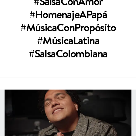
#SalsaConAmor
#HomenajeAPapá
#MúsicaConPropósito
#MúsicaLatina
#SalsaColombiana