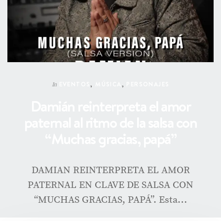
EVENTOS
,
MÚSICA
,
PERSONAJES
In
Damián reinterpreta el amor
paternal al ritmo de la salsa con
“Muchas gracias, papá”
DAMIAN REINTERPRETA EL AMOR
PATERNAL EN CLAVE DE SALSA CON
“MUCHAS GRACIAS, PAPÁ”. Esta…