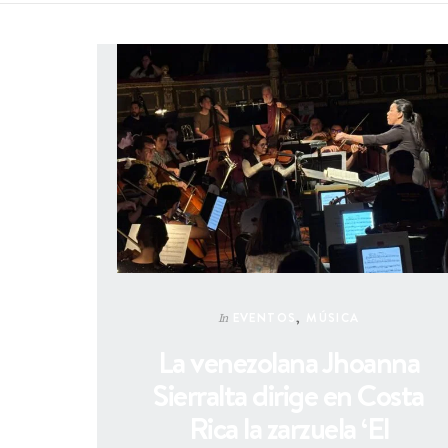
EVENTOS
,
MÚSICA
In
La venezolana Jhoanna
Sierralta dirige en Costa
Rica la zarzuela ‘El