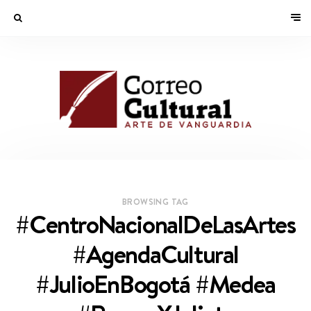
BROWSING TAG
#CentroNacionalDeLasArtes
#AgendaCultural
#JulioEnBogotá #Medea