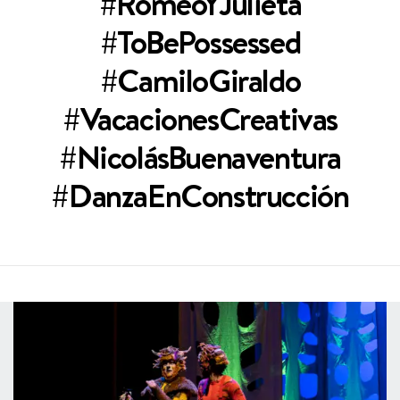
#RomeoYJulieta
#ToBePossessed
#CamiloGiraldo
#VacacionesCreativas
#NicolásBuenaventura
#DanzaEnConstrucción