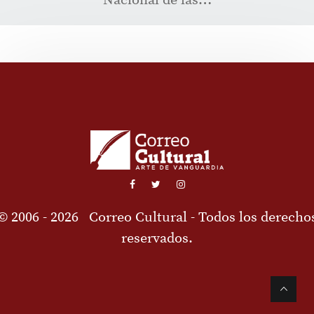
Nacional de las…
© 2006 - 2026
Correo Cultural
- Todos los derecho
reservados.