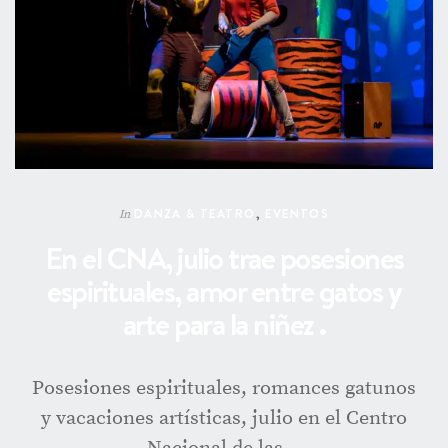
DANZA & TEATRO
,
EVENTOS
In
En el CNA, julio trae posesiones
espirituales, amor entre gatos y
arte para la niñez .
Posesiones espirituales, romances gatunos
y vacaciones artísticas, julio en el Centro