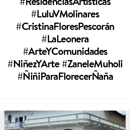
#ResidenciasArtísticas
#LuluVMolinares
#CristinaFloresPescorán
#LaLeonera
#ArteYComunidades
#NiñezYArte #ZaneleMuholi
#ÑiñiParaFlorecerÑaña