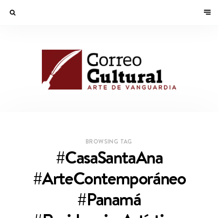
BROWSING TAG
#CasaSantaAna
#ArteContemporáneo
#Panamá