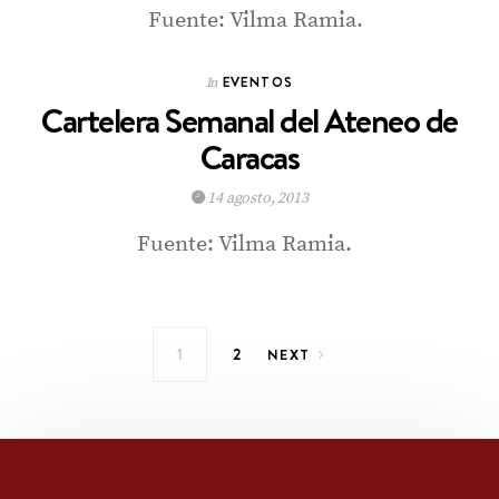
Fuente: Vilma Ramia.
EVENTOS
In
Cartelera Semanal del Ateneo de
Caracas
14 agosto, 2013
Fuente: Vilma Ramia.
Paginación de entradas
1
2
NEXT