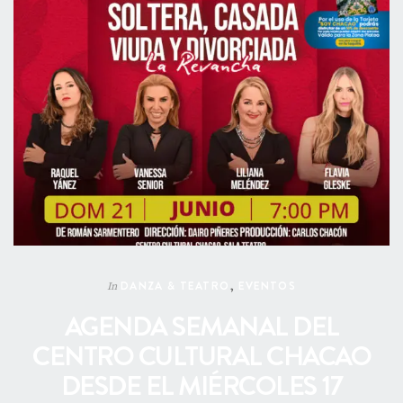
DANZA & TEATRO
,
EVENTOS
In
AGENDA SEMANAL DEL
CENTRO CULTURAL CHACAO
DESDE EL MIÉRCOLES 17