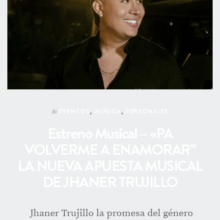
EVENTOS
,
MÚSICA
,
PERSONAJES
In
Estreno Musical – «PA
VOLVERME A ENAMORAR”
LA NUEVA APUESTA MUSICAL
DE JHANER TRUJILLO
Jhaner Trujillo la promesa del género