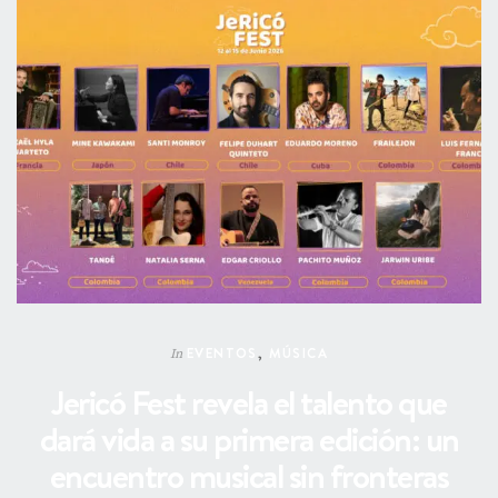
EVENTOS
,
MÚSICA
In
Jericó Fest revela el talento que
dará vida a su primera edición: un
encuentro musical sin fronteras