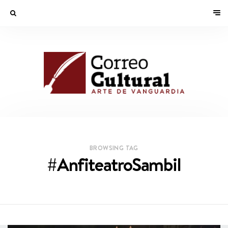
BROWSING TAG
#AnfiteatroSambil