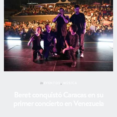
EVENTOS
,
MÚSICA
In
Beret conquistó Caracas en su
primer concierto en Venezuela