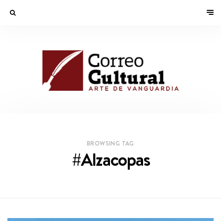
BROWSING TAG
#Alzacopas