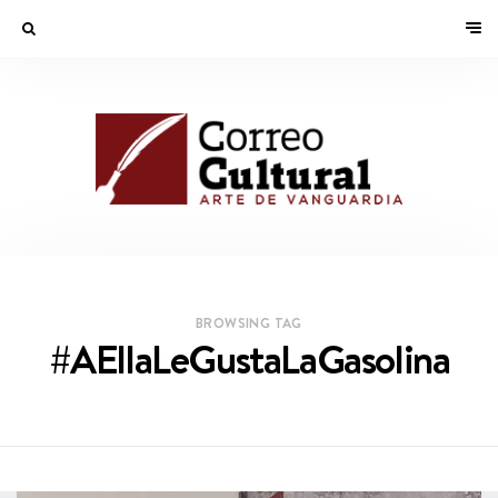
BROWSING TAG
#AEllaLeGustaLaGasolina