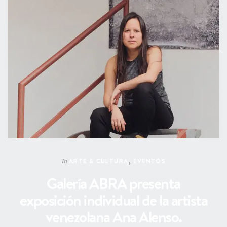
ARTE & CULTURA
,
EVENTOS
In
Galería ABRA presenta
exposición individual de la artista
venezolana Ana Alenso.