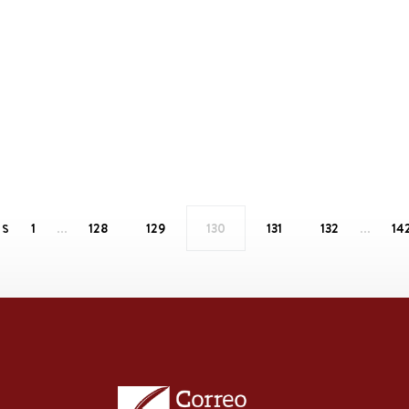
…
…
1
128
129
130
131
132
14
US