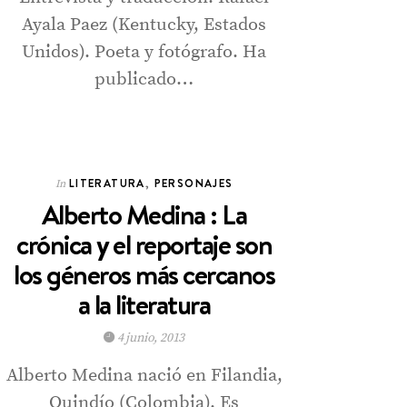
Ayala Paez (Kentucky, Estados
Unidos). Poeta y fotógrafo. Ha
publicado…
LITERATURA
,
PERSONAJES
In
Alberto Medina : La
crónica y el reportaje son
los géneros más cercanos
a la literatura
4 junio, 2013
Alberto Medina nació en Filandia,
Quindío (Colombia). Es