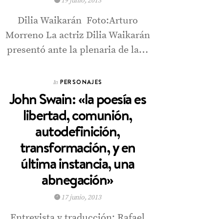
19 junio, 2013
Dilia Waikarán Foto:Arturo
Morreno La actriz Dilia Waikarán
presentó ante la plenaria de la…
PERSONAJES
In
John Swain: «la poesía es
libertad, comunión,
autodefinición,
transformación, y en
última instancia, una
abnegación»
17 junio, 2013
Entrevista y traducción: Rafael