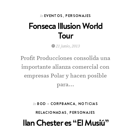
EVENTOS
,
PERSONAJES
In
Fonseca Illusion World
Tour
21 junio, 2013
Profit Producciones consolida una
importante alianza comercial con
empresas Polar y hacen posible
para…
BOD - CORPBANCA
,
NOTICIAS
In
RELACIONADAS
,
PERSONAJES
Ilan Chester es “El Musiú”