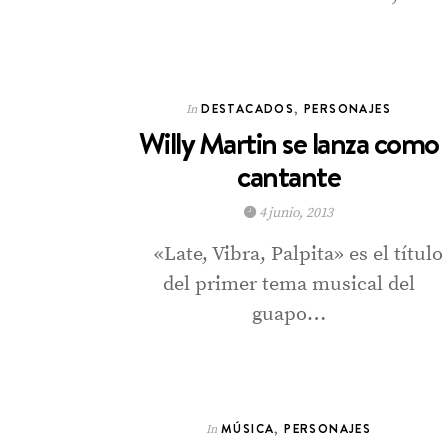
DESTACADOS
,
PERSONAJES
In
Willy Martin se lanza como
cantante
4 junio, 2013
«Late, Vibra, Palpita» es el título
del primer tema musical del
guapo…
MÚSICA
,
PERSONAJES
In