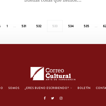
buenas cosas que hemos…
…
…
1
531
532
533
534
535
6
S
IO
SOMOS
¿ERES BUENO ESCRIBIENDO?
BOLETÍN
CONT