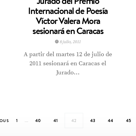
Jurado del Premio
Internacional de Poesía
Víctor Valera Mora
sesionará en Caracas
8 julio, 2011
A partir del martes 12 de julio de
2011 sesionará en Caracas el
Jurado…
…
1
40
41
42
43
44
45
IOUS