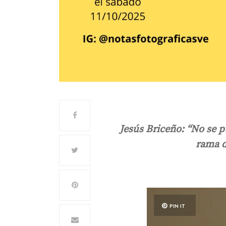
Jesús Briceño: “No se p
rama d
PIN IT