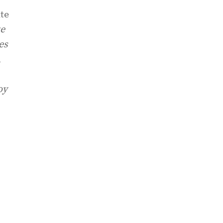
te
te
es
l
oy