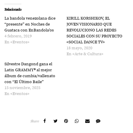
Relacionado
La bandola venezolana dice
KIRILL KORSHIKOV, EL
“presente” en Noches de
JOVEN VISIONARIO QUE
Guataca con EnBandola’os
REVOLUCIONO LAS REDES
4 febrero, 2019
SOCIALES CON SU PROYECTO
En «Eventos»
«SOCIAL DANCE TV»
18 mayo, 2020
En «Arte & Cultura»
Silvestre Dangond gana el
Latin GRAMMY® al mejor
álbum de cumbia/vallenato
con “El Último Baile”
15 noviembre, 2025
En «Eventos»
Share