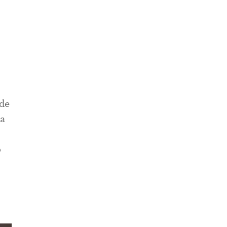
 de
la
o