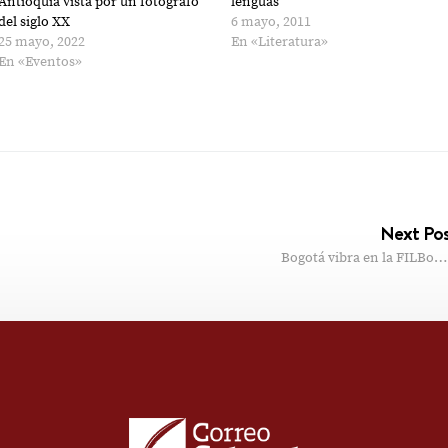
Antioquia vista por un fotógrafo
lenguas
del siglo XX
6 mayo, 2011
25 mayo, 2022
En «Literatura»
En «Eventos»
Next Po
Bogotá vibra en la FILBo…