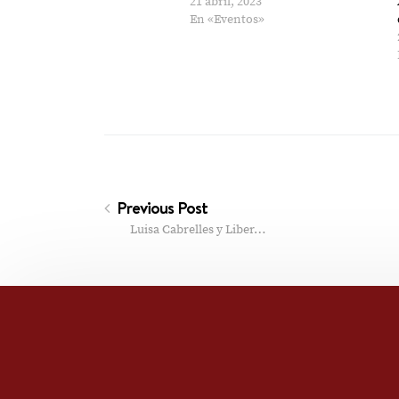
21 abril, 2023
En «Eventos»
Previous Post
Luisa Cabrelles y Liber…