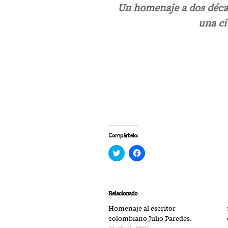
Un homenaje a dos década
una ci
Compártelo:
Haz
Haz
clic
clic
para
para
compartir
compartir
en
en
Twitter
Facebook
(Se
(Se
Relacionado
abre
abre
en
en
Homenaje al escritor
una
una
ventana
ventana
colombiano Julio Paredes.
nueva)
nueva)