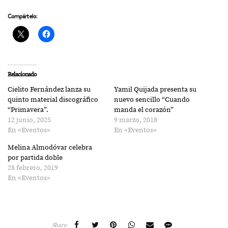
Compártelo:
Relacionado
Cielito Fernández lanza su
Yamil Quijada presenta su
quinto material discográfico
nuevo sencillo “Cuando
“Primavera”.
manda el corazón”
12 junio, 2025
9 marzo, 2018
En «Eventos»
En «Eventos»
Melina Almodóvar celebra
por partida doble
28 febrero, 2019
En «Eventos»
Share