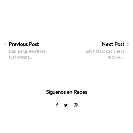
Previous Post
Next Post
Han Kang, escritora
Eddy Marcano cierra
surcoreana,…
el 2024…
Síguenos en Redes