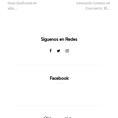
Onai Quiñonez se
Leonardo Lozano en
alza…
Concierto: El…
Síguenos en Redes
Facebook