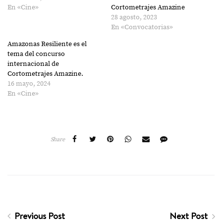
En «Cine»
Cortometrajes Amazine
28 agosto, 2023
En «Convocatorias»
Amazon​as Resil​iente es el
tema del concurso
internacional ​de
Cortometrajes Amazine.
16 mayo, 2024
En «Cine»
Share
Previous Post
Next Post