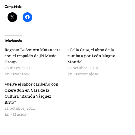
Compártelo:
Relacionado
Regresa La Sonora Matancera
«Celia Cruz, el alma de la
con el respaldo de JN Music
rumba » por León Magno
Group
Montiel
28 mayo, 2021
24 octubre, 2016
En «Eventos»
En «Personajes»
Vuelve el sabor caribeño con
Okere Son en Casa de la
Cultura “Ramón Vásquez
Brito”
21 octubre, 2011
En «Música»