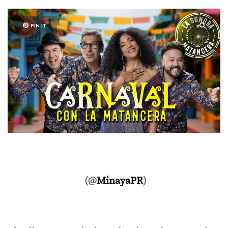
PIN IT
(@
MinayaPR
)