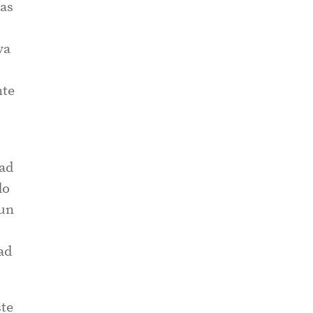
las
va
nte
dad
do
 un
ad
ste