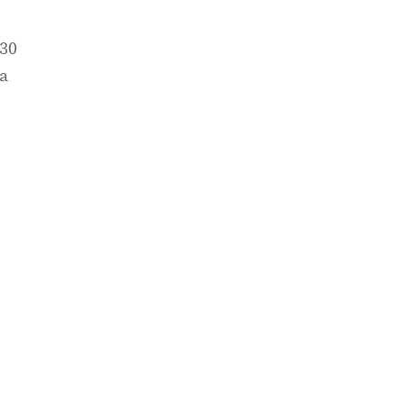
 30
da
n