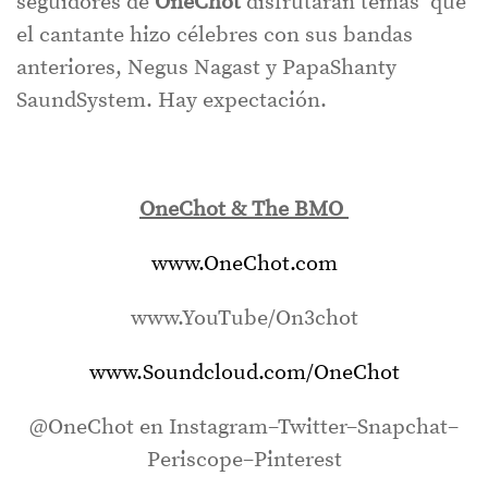
seguidores de
OneChot
disfrutarán temas que
el cantante hizo célebres con sus bandas
anteriores, Negus Nagast y PapaShanty
SaundSystem. Hay expectación.
OneChot & The BMO
www.OneChot.com
www.YouTube/On3chot
www.Soundcloud.com/OneChot
@OneChot en Instagram–Twitter–Snapchat–
Periscope–Pinterest