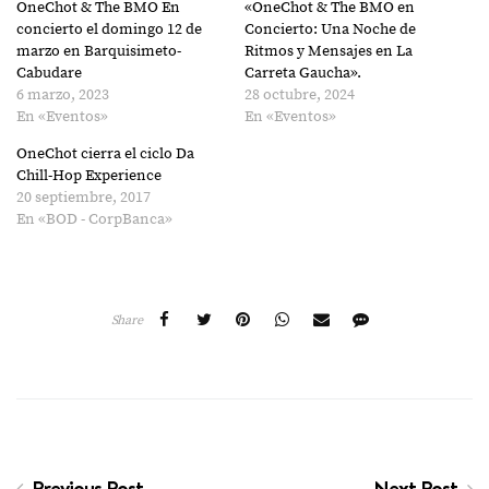
OneChot & The BMO En
«OneChot & The BMO en
una
una
ventana
ventana
concierto el domingo 12 de
Concierto: Una Noche de
nueva)
nueva)
marzo en Barquisimeto-
Ritmos y Mensajes en La
Cabudare
Carreta Gaucha».
6 marzo, 2023
28 octubre, 2024
En «Eventos»
En «Eventos»
OneChot cierra el ciclo Da
Chill-Hop Experience
20 septiembre, 2017
En «BOD - CorpBanca»
Share
Previous Post
Next Post