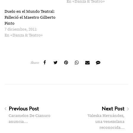
En «Danza & Teatro»
Duelo en el Mundo Teatral:
Falleció el Maestro Gilberto
Pinto
7 diciembre, 2011
En «Danza & Teatro»
Share
Previous Post
Next Post
Caramelos De Cianuro
Valeska Hernández,
anuncia…
una venezolana
reconocida…