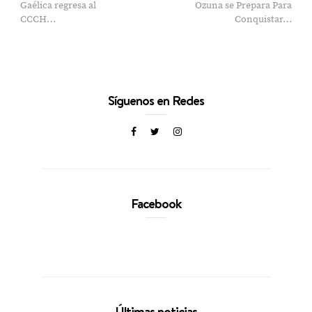
Gaélica regresa al
Ozuna se Prepara Para
CCCH…
Conquistar…
Síguenos en Redes
Facebook
Últimas noticias