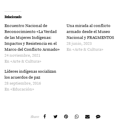
para
para
compartir
compartir
en
en
Twitter
Facebook
(Se
(Se
Relacionado
abre
abre
en
en
Encuentro Nacional de
Una mirada al conflicto
una
una
ventana
ventana
Reconocimiento «La Verdad
armado desde el Museo
nueva)
nueva)
de las Mujeres Indígenas:
Nacional y FRAGMENTOS
Impactos y Resistencia en el
28 junio, 2023
Marco del Conflicto Armado»
En «Arte & Cultura»
24 noviembre, 2021
En «Arte & Cultura»
Líderes indígenas socializan
los acuerdos de paz
28 septiembre, 2016
En «Educación»
Share