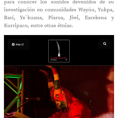
para conocer los sonidos devenidos de su
investigación en comunidades Wayúu, Yukpa,
Barí, Ye`kuana, Piaroa, Jiwi, Earekena y
Kurripaco, entre otras étnias.
PIN IT