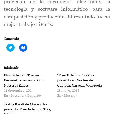
provecho de la revolución electrónic, la
tecnología y software informático para la
composición y producción. El resultado fue su
mejor trabajo : iParis.
Compártelo:
Haz
Haz
clic
clic
para
para
compartir
compartir
en
en
Twitter
Facebook
(Se
(Se
Relacionado
abre
abre
en
en
Etno Ecléctico Trío un
“Etno Ecléctico Trío” se
una
una
ventana
ventana
Encuentro Sensorial Con
presenta en Noches de
nueva)
nueva)
Nuestras Raíces
Guataca, Caracas, Venezuela
11 diciembre, 2014
28 mayo, 2015
En «Presencia Conarte»
En «Música»
Teatro Baralt de Maracaibo
presenta: Etno Ecléctico Trio,