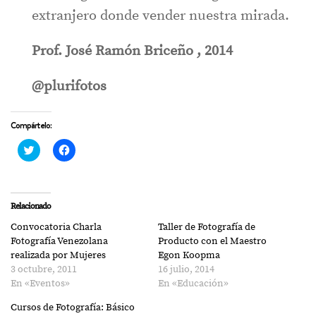
extranjero donde vender nuestra mirada.
Prof. José Ramón Briceño , 2014
@plurifotos
Compártelo:
Haz
Haz
clic
clic
para
para
compartir
compartir
en
en
Twitter
Facebook
(Se
(Se
Relacionado
abre
abre
en
en
Convocatoria Charla
Taller de Fotografía de
una
una
ventana
ventana
Fotografía Venezolana
Producto con el Maestro
nueva)
nueva)
realizada por Mujeres
Egon Koopma
3 octubre, 2011
16 julio, 2014
En «Eventos»
En «Educación»
Cursos de Fotografía: Básico