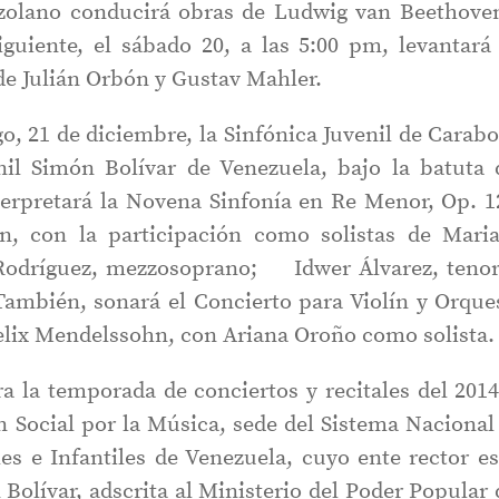
ezolano conducirá obras de Ludwig van Beethove
iguiente, el sábado 20, a las 5:00 pm, levantará
 de Julián Orbón y Gustav Mahler.
go, 21 de diciembre, la Sinfónica Juvenil de Carab
nil Simón Bolívar de Venezuela, bajo la batuta 
terpretará la Novena Sinfonía en Re Menor, Op. 1
, con la participación como solistas de Mari
 Rodríguez, mezzosoprano; Idwer Álvarez, tenor
También, sonará el Concierto para Violín y Orque
elix Mendelssohn, con Ariana Oroño como solista.
ra la temporada de conciertos y recitales del 2014
 Social por la Música, sede del Sistema Nacional
es e Infantiles de Venezuela, cuyo ente rector es
olívar, adscrita al Ministerio del Poder Popular 