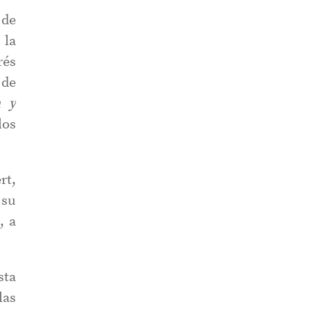
 de
 la
rés
 de
n y
los
rt,
 su
, a
sta
las