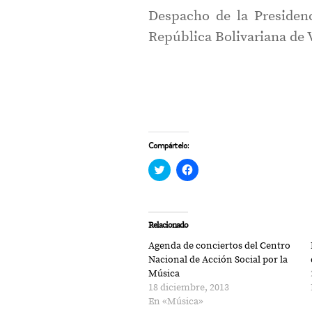
Despacho de la Presiden
República Bolivariana de 
Compártelo:
Haz
Haz
clic
clic
para
para
compartir
compartir
en
en
Twitter
Facebook
(Se
(Se
Relacionado
abre
abre
en
en
Agenda de conciertos del Centro
una
una
ventana
ventana
Nacional de Acción Social por la
nueva)
nueva)
Música
18 diciembre, 2013
En «Música»