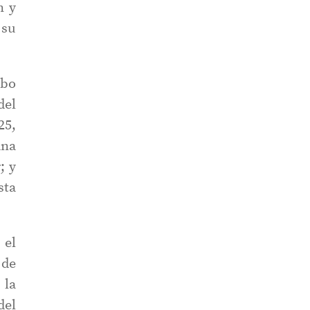
n y
 su
obo
del
25,
ana
; y
sta
 el
 de
 la
del