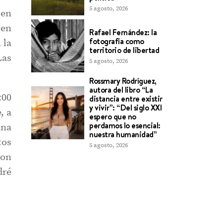
5 agosto, 2026
 en
 en
Rafael Fernández: la
fotografía como
 la
territorio de libertad
Las
5 agosto, 2026
Rossmary Rodríguez,
autora del libro “La
:00
distancia entre existir
y vivir”: “Del siglo XXI
, a
espero que no
perdamos lo esencial:
ana
nuestra humanidad”
tos
5 agosto, 2026
con
dré