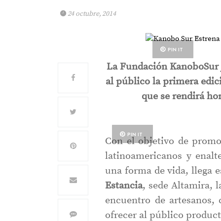
24 octubre, 2014
PIN IT
La Fundación KanoboSur j
al público la primera edi
que se rendirá ho
PIN IT
Con el objetivo de promo
latinoamericanos y enalt
una forma de vida, llega 
Estancia
, sede Altamira, 
encuentro de artesanos, 
ofrecer al público product