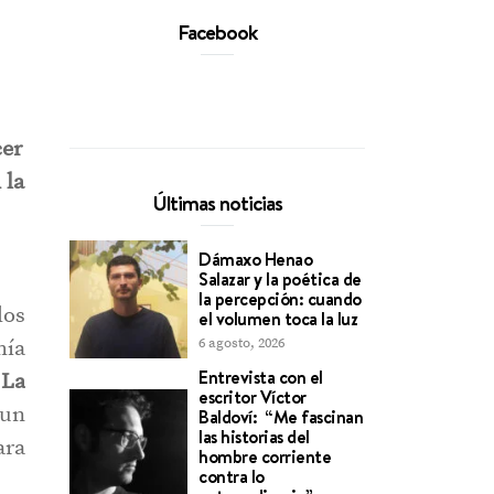
Facebook
cer
 la
Últimas noticias
Dámaxo Henao
Salazar y la poética de
la percepción: cuando
los
el volumen toca la luz
6 agosto, 2026
mía
Entrevista con el
 La
escritor Víctor
 un
Baldoví: “Me fascinan
las historias del
ara
hombre corriente
contra lo