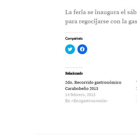
La feria se inaugura el sá
para regocijarse con la g
Compártelo:
Haz
Haz
clic
clic
para
para
compartir
compartir
en
en
Twitter
Facebook
(Se
(Se
Relacionado
abre
abre
en
en
2do. Recorrido gastronómico
una
una
ventana
ventana
Carabobeño 2013
nueva)
nueva)
14 febrero, 2013
En «Enogastronomía»