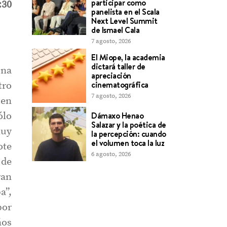
participar como
:30
panelista en el Scala
Next Level Summit
de Ismael Cala
7 agosto, 2026
El Miope, la academia
dictará taller de
una
apreciación
cinematográfica
tro
7 agosto, 2026
ben
Dámaxo Henao
ólo
Salazar y la poética de
muy
la percepción: cuando
el volumen toca la luz
ote
6 agosto, 2026
 de
ran
a”,
por
ños