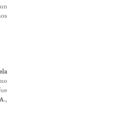
 un
nos
ela
omo
fue
.A
.,