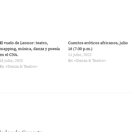
El vuelo de Leonor: teatro,
Cuentos eróticos africanos, julio
mapping, música, danza y poesía
16 (7:30 p.m.)
en el CNA.
11 julio, 2022
18 julio, 2025
En «Danza & Teatro»
En «Danza & Teatro»