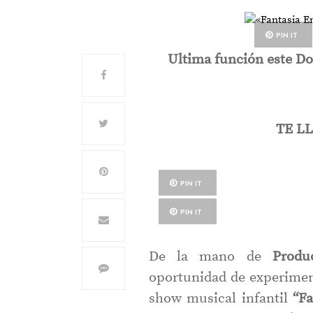
PIN IT
Ultima función este Dom
TE LL
PIN IT
PIN IT
De la mano de
Produc
oportunidad de experiment
show musical infantil
“Fa