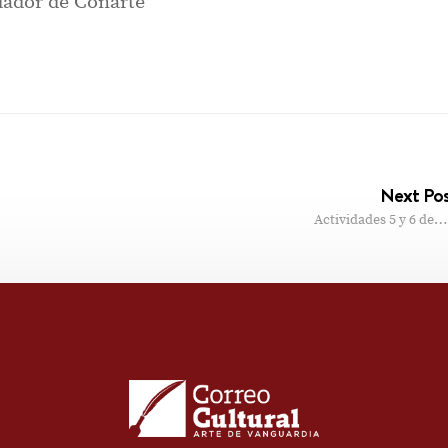
ador de Conarte
Next Po
Actividades 5 y 6 de…