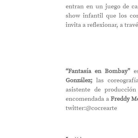
entran en un juego de ca
show infantil que los c
invita a reflexionar, a tra
“Fantasía en Bombay”
es
González;
las coreografí
asistente de producción
encomendada a
Freddy M
twitter:@cocrearte