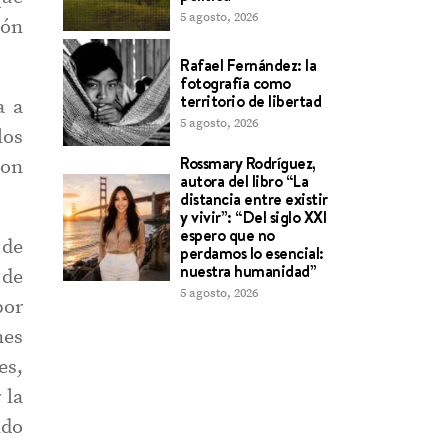
5 agosto, 2026
ión
Rafael Fernández: la
fotografía como
territorio de libertad
a a
5 agosto, 2026
los
Rossmary Rodríguez,
son
autora del libro “La
distancia entre existir
y vivir”: “Del siglo XXI
espero que no
 de
perdamos lo esencial:
nuestra humanidad”
 de
5 agosto, 2026
por
nes
es,
 la
ndo