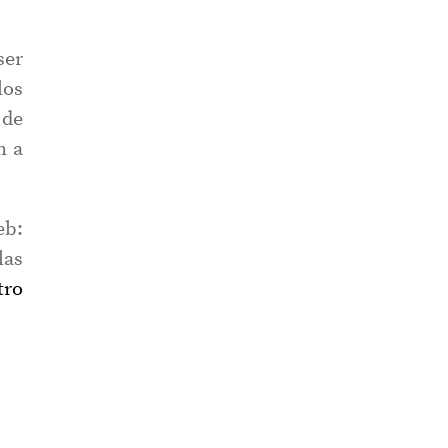
ser
los
 de
m a
b:
las
tro