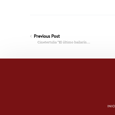
Previous Post
Cinetertulia "El último bailarín…
INIC