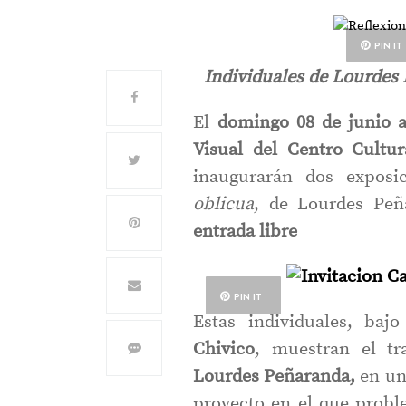
PIN IT
Individuales de Lourdes 
El
domingo 08 de junio a
Visual del Centro Cultu
inaugurarán dos exposic
oblicua
, de Lourdes Pe
entrada libre
PIN IT
Estas individuales, bajo
Chivico
, muestran el tr
Lourdes Peñaranda,
en una
proyecto en el que proble