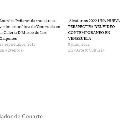
Lourdes Peñaranda muestra su
Aleatorios 2022 UNA NUEVA
visión cromática de Venezuela en
PERSPECTIVA DEL VIDEO
la Galería D’Museo de Los
CONTEMPORANEO EN
Galpones
VENEZUELA
27 septiembre, 2017
8 julio, 2022
En «Eventos»
En «Arte & Cultura»
ador de Conarte