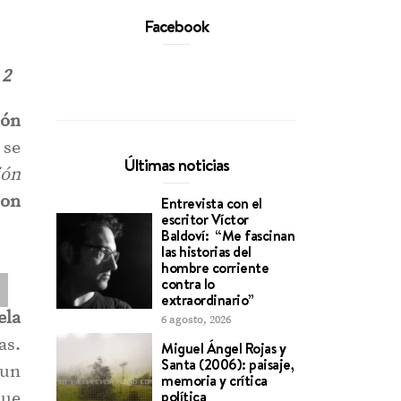
Facebook
 2
ión
 se
Últimas noticias
ión
con
Entrevista con el
escritor Víctor
Baldoví: “Me fascinan
las historias del
hombre corriente
contra lo
extraordinario”
ela
6 agosto, 2026
as.
Miguel Ángel Rojas y
Santa (2006): paisaje,
 un
memoria y crítica
política
que