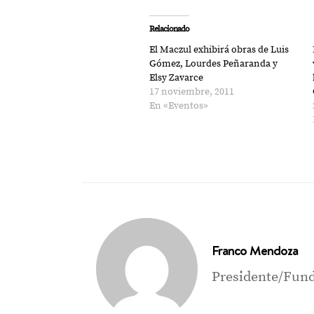
en
en
Twitter
Facebook
(Se
(Se
Relacionado
abre
abre
en
en
El Maczul exhibirá obras de Luis
una
una
ventana
ventana
Gómez, Lourdes Peñaranda y
nueva)
nueva)
Elsy Zavarce
17 noviembre, 2011
En «Eventos»
Franco Mendoza
Presidente/Fund