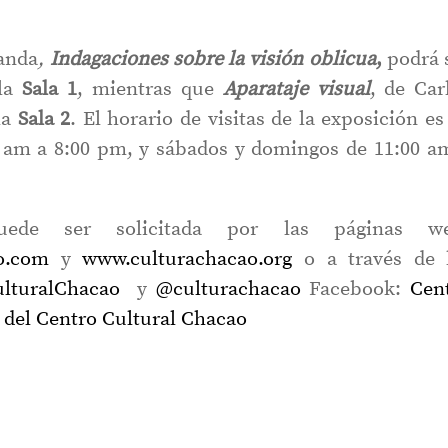
anda
,
Indagaciones sobre la visión oblicua
,
podrá 
la
Sala 1
, mientras que
Aparataje visual
, de Car
la
Sala 2
. El horario de visitas de la exposición es
0 am a 8:00 pm, y sábados y domingos de 11:00 a
uede ser solicitada por las páginas we
o.com
y
www.culturachacao.org
o a través de 
lturalChacao
y
@culturachacao
Facebook:
Cen
 del Centro Cultural Chacao