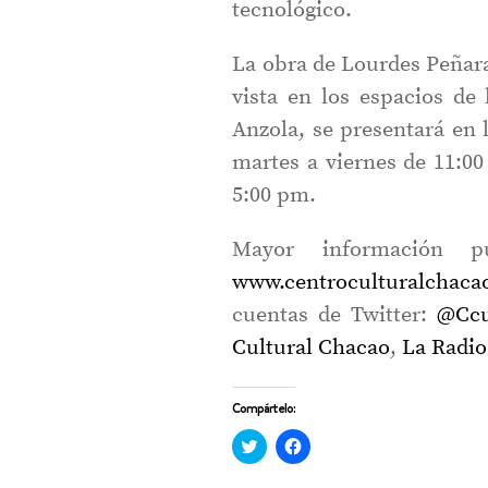
tecnológico.
La obra de Lourdes Peñar
vista en los espacios de 
Anzola, se presentará en 
martes a viernes de 11:0
5:00 pm.
Mayor información p
www.centroculturalchaca
cuentas de Twitter:
@Ccu
Cultural Chacao
,
La Radio
Compártelo:
Haz
Haz
clic
clic
para
para
compartir
compartir