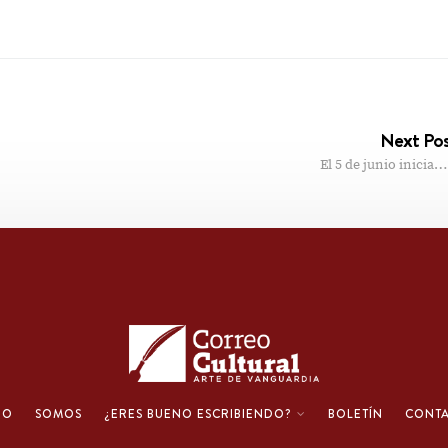
Next Po
El 5 de junio inicia…
IO
SOMOS
¿ERES BUENO ESCRIBIENDO?
BOLETÍN
CONT